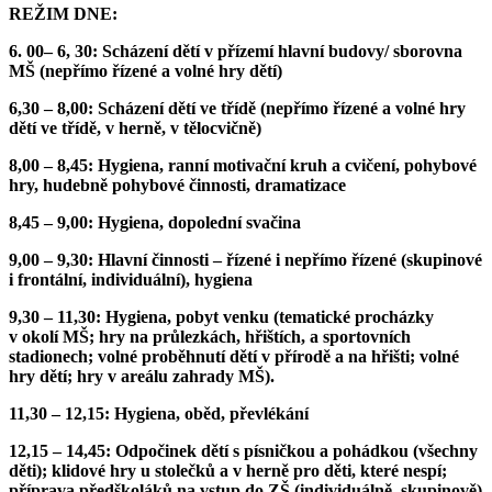
REŽIM DNE:
6. 00– 6, 30: Scházení dětí v přízemí hlavní budovy/ sborovna
MŠ (nepřímo řízené a volné hry dětí)
6,30 – 8,00: Scházení dětí ve třídě (nepřímo řízené a volné hry
dětí ve třídě, v herně, v tělocvičně)
8,00 – 8,45: Hygiena, ranní motivační kruh a cvičení, pohybové
hry, hudebně pohybové činnosti, dramatizace
8,45 – 9,00: Hygiena, dopolední svačina
9,00 – 9,30: Hlavní činnosti – řízené i nepřímo řízené (skupinové
i frontální, individuální), hygiena
9,30 – 11,30: Hygiena, pobyt venku (tematické procházky
v okolí MŠ; hry na průlezkách, hřištích, a sportovních
stadionech; volné proběhnutí dětí v přírodě a na hřišti; volné
hry dětí; hry v areálu zahrady MŠ).
11,30 – 12,15: Hygiena, oběd, převlékání
12,15 – 14,45: Odpočinek dětí s písničkou a pohádkou (všechny
děti); klidové hry u stolečků a v herně pro děti, které nespí;
příprava předškoláků na vstup do ZŠ (individuálně, skupinově)