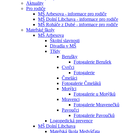
Aktuality
Pro rodiče
MŠ Arbesova - informace pro rodiče
MŠ Dolní Libchava - informace pro rodiče
MŠ Roháče z Dubé - informace pro rodiče
Mateřské školy
MŠ Arbesova
Školní slavnosti
Divadla v MŠ
Třídy
Berušky
Fotogalerie Berušek
Cvrčci
Fotogalerie
Čmeláci
Fotogalerie Čmeláků
Motýlci
Fotogalerie u Motýlků
Mravenci
Fotogalerie Mravenečků
Pavoučci
Fotogalerie Pavoučků
Logopedická prevence
MŠ Dolní Libchava
Mateřská škola Medvíďata