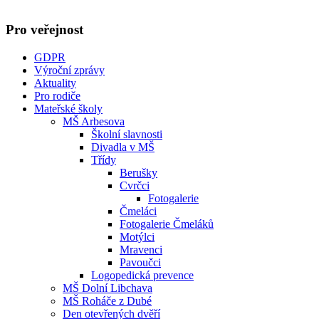
Pro veřejnost
GDPR
Výroční zprávy
Aktuality
Pro rodiče
Mateřské školy
MŠ Arbesova
Školní slavnosti
Divadla v MŠ
Třídy
Berušky
Cvrčci
Fotogalerie
Čmeláci
Fotogalerie Čmeláků
Motýlci
Mravenci
Pavoučci
Logopedická prevence
MŠ Dolní Libchava
MŠ Roháče z Dubé
Den otevřených dvěří