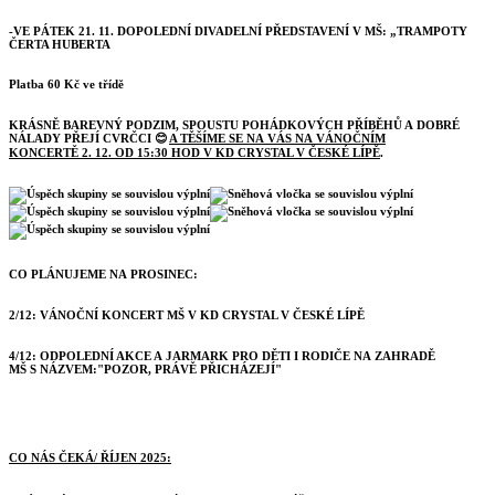
-VE PÁTEK 21. 11.
DOPOLEDNÍ DIVADELNÍ PŘEDSTAVENÍ V MŠ: „TRAMPOTY
ČERTA HUBERTA
Platba 60 Kč ve třídě
KRÁSNĚ BAREVNÝ PODZIM, SPOUSTU POHÁDKOVÝCH PŘÍBĚHŮ A DOBRÉ
NÁLADY PŘEJÍ CVRČCI
😊
A TĚŠÍME SE NA VÁS NA VÁNOČNÍM
KONCERTĚ 2. 12. OD 15:30 HOD V KD CRYSTAL V ČESKÉ LÍPĚ
.
CO PLÁNUJEME NA PROSINEC:
2/12: VÁNOČNÍ KONCERT MŠ V KD CRYSTAL V ČESKÉ LÍPĚ
4/12: ODPOLEDNÍ AKCE A JARMARK PRO DĚTI I RODIČE NA ZAHRADĚ
MŠ S NÁZVEM:"POZOR, PRÁVĚ PŘICHÁZEJÍ"
CO NÁS ČEKÁ/ ŘÍJEN 2025: