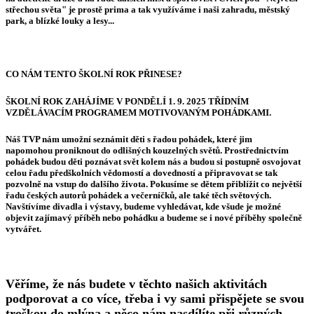
střechou světa" je prostě prima a tak využíváme i naši zahradu, městský
park, a blízké louky a lesy...
CO NÁM TENTO ŠKOLNÍ ROK PŘINESE?
ŠKOLNÍ ROK ZAHÁJÍME V PONDĚLÍ 1. 9. 2025 TŘÍDNÍM
VZDĚLÁVACÍM PROGRAMEM MOTIVOVANÝM POHÁDKAMI.
Náš TVP nám umožní seznámit děti s řadou pohádek, které jim
napomohou proniknout do odlišných kouzelných světů. Prostřednictvím
pohádek budou děti poznávat svět kolem nás a budou si postupně osvojovat
celou řadu předškolních vědomostí a dovedností a připravovat se tak
pozvolně na vstup do dalšího života. Pokusíme se dětem přiblížit co největší
řadu českých autorů pohádek a večerníčků, ale také těch světových.
Navštívíme divadla i výstavy, budeme vyhledávat, kde všude je možné
objevit zajímavý příběh nebo pohádku a budeme se i nové příběhy společně
vytvářet.
Věříme, že nás budete v těchto našich aktivitách
podporovat a co více, třeba i vy sami přispějete se svou
troškou do mlýna a něco nám nasdílíte při různých