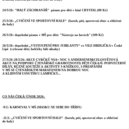
24/3/26: "MALÝ ZÁCHRANÁŘ" pásmo pro děti v kině CRYSTAL (80 Kč)
25/3/26: „CVIČENÍ VE SPORTOVNÍ HALE“ (batoh, pití, sportovní obuv a oblečení
do haly)
26/3/26:
dopolední pásmo v MŠ pro děti: "Nástroje na horách" (100 Kč)
26/3/26:
dopolední
„VYSTOUPENÍ PRO JUBILANTY“
ve VILE HRDLIČKA v České
Lípě
(vybrané děti; holčičky bílé silonky)
27/3/26-28/3/26: AKCE CVRČKŮ NSA= NOC S ANDERSENEM(CELOSVĚTOVÁ
AKCE NA PODPORU ČTENÁŘSKÉ GRAMOTNOSTI) DĚTI ČEKAJÍ: PODVEČERNÍ
DÍLNY, RŮZNÉ SOUTĚŽE A AKTIVITY S KNÍŽKOU, S PŘESPÁNÍM
V MŠ SE ČTENÁŘSKÝM MARATONEM NA DOBROU NOC
A KLIDNÝM USNUTÍM U LAMPIČKY...
CO NÁS ČEKÁ/ ÚNOR 2026:
-9/2: KARNEVAL V MŠ (MASKU NE SEBE DO TŘÍDY)
-11/2: „CVIČENÍ VE SPORTOVNÍ HALE“ (batoh, pití, sportovní obuv a oblečení
do haly)