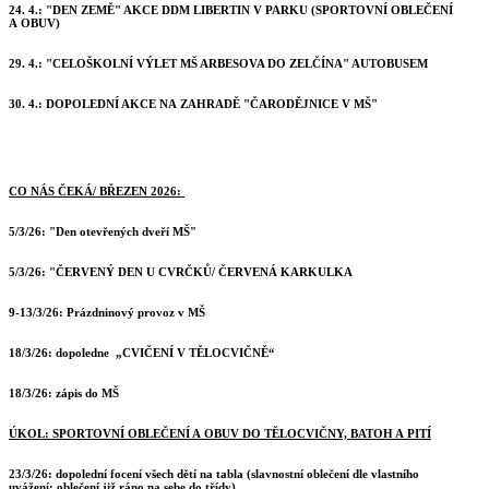
24. 4.: "DEN ZEMĚ" AKCE DDM LIBERTIN V PARKU (SPORTOVNÍ OBLEČENÍ
A OBUV)
29. 4.: "CELOŠKOLNÍ VÝLET MŠ ARBESOVA DO ZELČÍNA" AUTOBUSEM
30. 4.: DOPOLEDNÍ AKCE NA ZAHRADĚ "ČARODĚJNICE V MŠ"
CO NÁS ČEKÁ/ BŘEZEN 2026:
5/3/26: "Den otevřených dveří MŠ"
5/3/26: "ČERVENÝ DEN U CVRČKŮ/ ČERVENÁ KARKULKA
9-13/3/26: Prázdninový provoz v MŠ
18/3/26: dopoledne „CVIČENÍ V TĚLOCVI
ČNĚ“
18/3/26: zápis do MŠ
ÚKOL: SPORTOVNÍ OBLEČENÍ A OBUV DO TĚLOCVIČNY, BATOH A PITÍ
23/3/26: dopolední focení všech dětí na tabla (slavnostní oblečení dle vlastního
uvážení; oblečení již ráno na sebe do třídy)