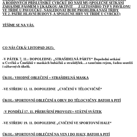
A RODINNÝCH PŘÍSLUŠNÍKŮ CVRČKŮ DO NAŠÍ MŠ (SPOLEČNÉ SETKÁNÍ
ZAHÁJÍME PÁSMEM S UKÁZKOU AKTIVIT Z LETOŠNÍHO TVP V PAVILONU
VE TŘÍDĚ U PAVOUČKŮ, NÁSLEDOVAT BUDE PROHLÍDKA NAŠÍ TŘÍDY
VE 2. PATŘE HLAVNÍ BUDOVY, A SPOLEČNE HRY VE TŘÍDĚ U CVRČKŮ)
TĚŠÍME SE NA VÁS.
CO NÁS ČEKÁ/ LISTOPAD 2025:
-V PÁTEK 7. 11.:
DOPOLEDNE: „STRAŠIDELNÁ PÁRTY“
Dopolední setkání
u Cvrčků a Čmeláků v maskách bubáčků a strašidýlek…s tanečním rejem, řadou soutěží
i zábavných úkolů.
ÚKOL: VHODNÉ OBLEČENÍ = STRAŠIDELNÁ MASKA
-
VE STŘEDU 12. 11.
DOPOLEDNE „CVIČENÍ V TĚLOCVIČNĚ“
ÚKOL: SPORTOVNÍ OBLEČENÍ A OBUV DO TĚLOCVIČNY, BATOH A PITÍ
-V PONDĚLÍ 17. 11. PŘERUŠENÍ PROVOZU
= STÁTNÍ SVÁTEK
-
VE STŘEDU 19. 11.
DOPOLEDNE „CVIČENÍ VE SPORTOVNÍ HALE“
ÚKOL: SPORTOVNÍ OBLEČENÍ NA VEN I DO HALY, BATOH A PITÍ