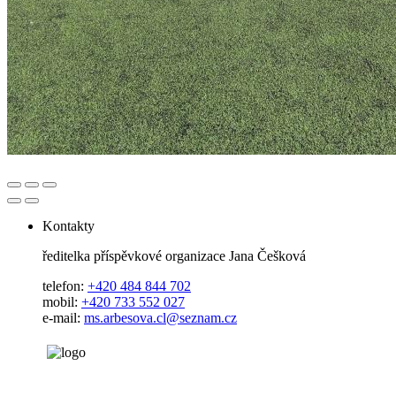
Kontakty
ředitelka příspěvkové organizace Jana Češková
telefon:
+420 484 844 702
mobil:
+420 733 552 027
e-mail:
ms.arbesova.cl@seznam.cz