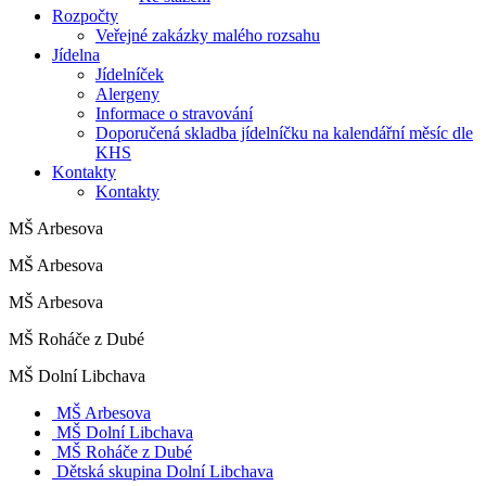
Rozpočty
Veřejné zakázky malého rozsahu
Jídelna
Jídelníček
Alergeny
Informace o stravování
Doporučená skladba jídelníčku na kalendářní měsíc dle
KHS
Kontakty
Kontakty
MŠ Arbesova
MŠ Arbesova
MŠ Arbesova
MŠ Roháče z Dubé
MŠ Dolní Libchava
MŠ Arbesova
MŠ Dolní Libchava
MŠ Roháče z Dubé
Dětská skupina Dolní Libchava