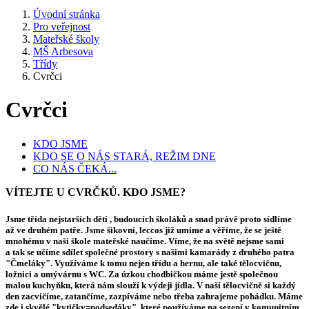
Úvodní stránka
Pro veřejnost
Mateřské školy
MŠ Arbesova
Třídy
Cvrčci
Cvrčci
KDO JSME
KDO SE O NÁS STARÁ, REŽIM DNE
CO NÁS ČEKÁ...
VÍTEJTE U CVRČKŮ. KDO JSME?
Jsme třída nejstarších dětí , budoucích školáků a snad právě proto sídlíme
až ve druhém patře. Jsme šikovní, leccos již umíme a věříme, že se ještě
mnohému v naší škole mateřské naučíme. Víme, že na světě nejsme sami
a tak se učíme sdílet společné prostory s našimi kamarády z druhého patra
"Čmeláky". Využíváme k tomu nejen třídu a hernu, ale také tělocvičnu,
ložnici a umývárnu s WC. Za úzkou chodbičkou máme jestě společnou
malou kuchyňku, která nám slouží k výdeji jídla. V naší tělocvičně si každý
den zacvičíme, zatančíme, zazpíváme nebo třeba zahrajeme pohádku. Máme
zde i skvělé "kytičky=podsedáky", které používáme na sezení v komunitním