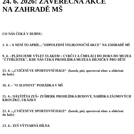
24. 6. 2026: ZÁVĚREČNÁ AKCE
NA ZAHRADĚ MŠ
CO NÁS ČEKÁ V DUBNU:
1. 4. : A NENÍ TO APRÍL..."ODPOLEDNÍ VELIKONOČNÍ AKCE" NA ZAHRADĚ MŠ
9. 4. : PLÁNUJEME VÝLET VLAKEM = CVRČCI A ČMELÁCI DO DOKS DO MUZEA
"ČTYŘLÍSTEK", KDE NÁS ČEKÁ PROHLÍDKA MUZEA A DÍLNIČKY PRO DĚTI
15. 4. :„CVIČENÍ VE SPORTOVNÍ HALE“ (batoh, pití, sportovní obuv a oblečení
do haly)
16. 4. : "O SLONOVI" POHÁDKA V MŠ
21. 4.: NÁVŠTĚVA ZUŠ= ZUŠBERK PROHLÍDKA BUDOVY, NABÍDKA ZÁJMOVÝCH
KROUŽKŮ, UKÁZKY
22. 4. :„CVIČENÍ VE SPORTOVNÍ HALE“ (batoh, pití, sportovní obuv a oblečení
do haly)
23. 4.: ZUŠ VÝTVARNÁ DÍLNA