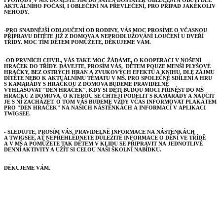
I POHODY V MŠ. DONESTE JIM DO ŠATEN DOSTATEK OBLEČENÍ A OBUTÍ DLE
AKTUÁLNÍHO POČASÍ, I OBLEČENÍ NA PŘEVLEČENÍ, PRO PŘÍPAD JAKÉKOLIV
NEHODY.
-PRO SNADNĚJŠÍ ODLOUČENÍ OD RODINY, VÁS MOC PROSÍME O VČASNOU
PŘÍPRAVU DÍTĚTE JIŽ Z DOMOVA A NEPRODLUŽOVÁNÍ LOUČENÍ U DVEŘÍ
TŘÍDY. MOC TÍM DĚTEM POMŮŽETE, DĚKUJEME VÁM.
-OD PRVNÍCH CHVIL, VÁS TAKÉ MOC ŽÁDÁME, O KOOPERACI V NOŠENÍ
HRAČEK DO TŘÍDY. DÁVEJTE, PROSÍM VÁS, DĚTEM POUZE MENŠÍ PLYŠOVÉ
HRAČKY, BEZ OSTRÝCH HRAN A ZVUKOVÝCH EFEKTŮ A KNIHU, DLE ZÁJMU
DÍTĚTE NEBO K AKTUÁLNÍMU TÉMATU V MŠ. PRO SPOLEČNÉ SDÍLENÍ A HRU
S KAMARÁDY S HRAČKOU Z DOMOVA BUDEME PRAVIDELNĚ
VYHLAŠOVAT "DEN HRAČEK", KDY SI DĚTI BUDOU MOCI PŘINÉST DO MŠ
HRAČKU Z DOMOVA, O KTEROU SE CHTĚJÍ PODĚLIT S KAMARÁDY A NAUČIT
JE S NÍ ZACHÁZET. O TOM VÁS BUDEME VŽDY VČAS INFORMOVAT PLAKÁTEM
PRO "DEN HRAČEK" NA NAŠICH NÁSTĚNKÁCH A INFORMACÍ V APLIKACI
TWIGSEE.
- SLEDUJTE, PROSÍM VÁS, PRAVIDELNĚ INFORMACE NA NÁSTĚNKÁCH
A TWIGSEE, AŤ NEPŘEHLÉDNETE DŮLEŽITÉ INFORMACE O DĚNÍ VE TŘÍDĚ
A V MŠ A POMŮŽETE TAK DĚTEM V KLIDU SE PŘIPRAVIT NA JEDNOTLIVÉ
DENNÍ AKTIVITY A UŽÍT SI CELOU NAŠI ŠKOLNÍ NABÍDKU.
DĚKUJEME VÁM.