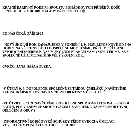
KRÁSNĚ BAREVNÝ PODZIM, SPOUSTU POHÁDKOVÝCH PŘÍBĚHŮ, KOŠŮ
PLNÝCH HUB A DOBRÉ NÁLADY PŘEJÍ CVRČCI
😊
.
CO NÁS ČEKÁ/ ZÁŘÍ 2025:
- NOVÝ ŠKOLNÍ ROK ZAHAJUJEME V PONDĚLÍ 1. 9. 2025, LETOS NOVĚ OD 6.00
HODIN. NA VŠECHNY DĚTI I DOSPĚLÉ SE MOC TĚŠÍME, PŘEJEME ŠŤASTNÉ
VYKROČENÍ SMĚREM K NAŠIM ŠKOLNÍM BRANÁM VÁM VŠEM. VĚŘÍME, ŽE SI
SPOLEČNĚ UŽIJEME DALŠÍ SKVĚLÝ ŠKOLNÍ ROK.
CVRČCI JANA, SAŠA A ZUZKA.
-V ÚTERÝ 9. 9. DOPOLEDNE, SPOLEČNĚ SE TŘÍDOU ČMELÁKŮ, NAVŠTÍVÍME
ZAHRÁDKÁŘSKOU VÝSTAVU V "DDM LIBERTIN" V ČESKÉ LÍPĚ
-VE ČTVRTEK 11. 9. NAVŠTÍVÍME DOPOLEDNE SPORTOVNÍ FESTIVAL
(S SEBOU
BATOH, PITÍ V LAHVI SE ŠROUBOVACÍM UZÁVĚREM, A NA SEBE SPORTOVNÍ
OBLEČENÍ A OBUV )
-INFORMATIVNÍ RODIČOVSKÉ SCHŮZKY TŘÍDY CVRČCI A ČMELÁCI
VE 2. PATŘE V PONDĚLÍ 8. 9. OD 15:30 HODIN