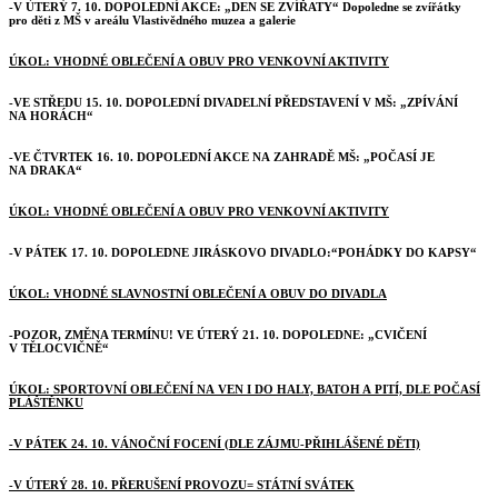
-
V ÚTERÝ 7. 10.
DOPOLEDNÍ AKCE: „DEN SE ZVÍŘATY“
Dopoledne se zvířátky
pro děti z MŠ v areálu Vlastivědného muzea a galerie
ÚKOL:
VHODNÉ OBLEČENÍ A OBUV PRO VENKOVNÍ AKTIVITY
-VE STŘEDU 15. 10.
DOPOLEDNÍ DIVADELNÍ PŘEDSTAVENÍ V MŠ: „ZPÍVÁNÍ
NA HORÁCH“
-
VE ČTVRTEK 16. 10.
DOPOLEDNÍ AKCE NA ZAHRADĚ MŠ: „POČASÍ JE
NA DRAKA“
ÚKOL:
VHODNÉ OBLEČENÍ A OBUV PRO VENKOVNÍ AKTIVITY
-V PÁTEK 17. 10.
DOPOLEDNE JIRÁSKOVO DIVADLO:“POHÁDKY DO KAPSY“
ÚKOL:
VHODNÉ SLAVNOSTNÍ OBLEČENÍ A OBUV DO DIVADLA
-POZOR, ZMĚNA TERMÍNU!
VE ÚTERÝ 21. 10.
DOPOLEDNE: „CVIČENÍ
V TĚLOCVIČNĚ“
ÚKOL:
SPORTOVNÍ OBLEČENÍ NA VEN I DO HALY, BATOH A PITÍ, DLE POČASÍ
PLÁŠTĚNKU
-V PÁTEK 24. 10. VÁNOČNÍ FOCENÍ
(DLE ZÁJMU-PŘIHLÁŠENÉ DĚTI)
-V ÚTERÝ 28. 10. PŘERUŠENÍ PROVOZU= STÁTNÍ SVÁTEK