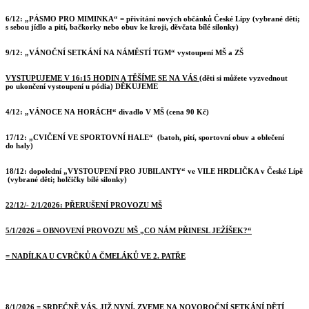
6/12: „PÁSMO PRO MIMINKA“ = přivítání nových občánků České Lípy (vybrané děti;
s sebou jídlo a pití, bačkorky nebo obuv ke kroji, děvčata bílé silonky)
9/12: „VÁNOČNÍ SETKÁNÍ NA NÁMĚSTÍ TGM“
vystoupení MŠ a ZŠ
VYSTUPUJEME V 16:15 HODIN
A TĚŠÍME SE NA VÁS
(děti si můžete vyzvednout
po ukončení vystoupení u pódia)
DĚKUJEME
4/12: „VÁNOCE NA HORÁCH“ divadlo V MŠ (cena 90 Kč)
17/12: „CVIČENÍ VE SPORTOVNÍ HALE“ (batoh, pití, sportovní obuv a oblečení
do haly)
18/12:
dopolední
„VYSTOUPENÍ PRO JUBILANTY“
ve VILE HRDLIČKA v České Lípě
(vybrané děti; holčičky bílé silonky)
22/12/- 2/1/2026: PŘERUŠENÍ PROVOZU MŠ
5/1/2026
= OBNOVENÍ PROVOZU MŠ
„CO NÁM PŘINESL JEŽÍŠEK?“
= NADÍLKA U CVRČKŮ A ČMELÁKŮ VE 2. PATŘE
8/1/2026
= SRDEČNĚ VÁS, JIŽ NYNÍ, ZVEME NA NOVOROČNÍ SETKÁNÍ DĚTÍ