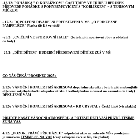
-13/12: POHÁDKA " O KOBLÍŽKOVI" ČÁST TŘÍDY VE TŘÍDĚ U BERUŠEK
PŘEDVEDE POHÁDKU S POHYBEM/CVIČENÍ S "KOBLÍŽKEM" = S TENISOVÝM
MÍČKEM
- 17/2.:
DOPOLEDNÍ DIVADELNÍ PŘEDSTAVENÍ V MŠ: „O PRINCEZNĚ
PAMPELIŠCE" Platba 60 Kč ve třídě
-25/2: „CVIČENÍ VE SPORTOVNÍ HALE“ (batoh, pití, sportovní obuv a oblečení
do haly)
-25/2: „DĚTI DĚTEM"-HUDEBNÍ PŘEDSTAVENÍ DĚTÍ ZE ZUŠ V MŠ
CO NÁS ČEKÁ/ PROSINEC 2025:
2/12/: VÁNOČNÍ KONCERT
MŠ ARBESOVA
dopoledne zkouška; batoh, pití s sebou(bílé
oblečení: šaty/halenka/košile/pulovr/triko + kalhoty/sukni = donést na ramínku do třídy)
DĚKUJEME VÁM
2/12/: VÁNOČNÍ KONCERT MŠ ARBESOVA v KD CRYSTAL v České Lípě
(viz plakát)
PŘIJĎTE NASÁT VÁNOČNÍ ATMOSFÉRU, A POTĚŠIT DĚTI VAŠÍ PŘÍZNÍ.
TĚŠÍME
SE NA VÁS.
4/12: „POZOR, PRÁVĚ PŘICHÁZEJÍ“ odpolední akce na zahradě MŠ s prodejním
jarmarkem
TĚŠÍME SE NA VÁS
(časy zahájení akce se liší, viz plakát)