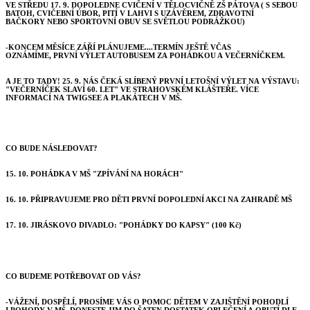
VE STŘEDU 17. 9. DOPOLEDNE CVIČENÍ V TĚLOCVIČNĚ ZŠ PÁTOVA ( S SEBOU
BATOH, CVIČEBNÍ ÚBOR, PITÍ V LAHVI S UZÁVĚREM, ZDRAVOTNÍ
BAČKORY NEBO SPORTOVNÍ OBUV SE SVĚTLOU PODRÁŽKOU)
-
KONCEM MĚSÍCE ZÁŘÍ PLÁNUJEME....TERMÍN JEŠTĚ VČAS
OZNÁMÍME, PRVNÍ VÝLET AUTOBUSEM ZA POHÁDKOU A VEČERNÍČKEM.
A JE TO TADY! 25. 9. NÁS ČEKÁ SLÍBENÝ PRVNÍ LETOŠNÍ VÝLET NA VÝSTAVU:
"VEČERNÍČEK SLAVÍ 60. LET" VE STRAHOVSKÉM KLÁŠTEŘE. VÍCE
INFORMACÍ NA TWIGSEE A PLAKÁTECH V MŠ.
CO BUDE NÁSLEDOVAT?
15. 10. POHÁDKA V MŠ "ZPÍVÁNÍ NA HORÁCH"
16. 10. PŘIPRAVUJEME PRO DĚTI PRVNÍ DOPOLEDNÍ AKCI NA ZAHRADĚ MŠ
17. 10. JIRÁSKOVO DIVADLO: "POHÁDKY DO KAPSY" (100 Kč)
CO BUDEME POTŘEBOVAT OD VÁS?
-VÁŽENÍ, DOSPĚLÍ, PROSÍME VÁS O POMOC DĚTEM V ZAJIŠTĚNÍ POHODLÍ