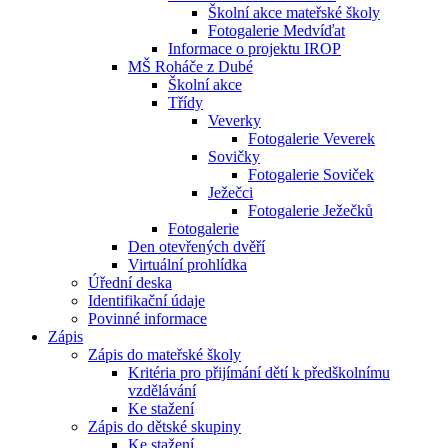
Školní akce mateřské školy
Fotogalerie Medvíďat
Informace o projektu IROP
MŠ Roháče z Dubé
Školní akce
Třídy
Veverky
Fotogalerie Veverek
Sovičky
Fotogalerie Soviček
Ježečci
Fotogalerie Ježečků
Fotogalerie
Den otevřených dvěří
Virtuální prohlídka
Úřední deska
Identifikační údaje
Povinné informace
Zápis
Zápis do mateřské školy
Kritéria pro přijímání dětí k předškolnímu
vzdělávání
Ke stažení
Zápis do dětské skupiny
Ke stažení