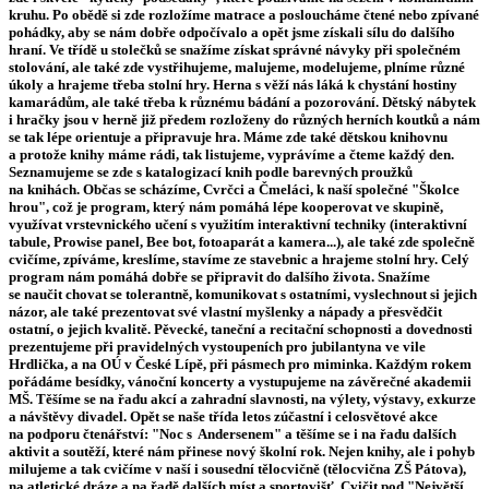
kruhu. Po obědě si zde rozložíme matrace a posloucháme čtené nebo zpívané
pohádky, aby se nám dobře odpočívalo a opět jsme získali sílu do dalšího
hraní. Ve třídě u stolečků se snažíme získat správné návyky při společném
stolování, ale také zde vystřihujeme, malujeme, modelujeme, plníme různé
úkoly a hrajeme třeba stolní hry. Herna s věží nás láká k chystání hostiny
kamarádům, ale také třeba k různému bádání a pozorování. Dětský nábytek
i hračky jsou v herně již předem rozloženy do různých herních koutků a nám
se tak lépe orientuje a připravuje hra. Máme zde také dětskou knihovnu
a protože knihy máme rádi, tak listujeme, vyprávíme a čteme každý den.
Seznamujeme se zde s katalogizací knih podle barevných proužků
na knihách. Občas se scházíme, Cvrčci a Čmeláci, k naší společné "Školce
hrou", což je program, který nám pomáhá lépe kooperovat ve skupině,
využívat vrstevnického učení s využitím interaktivní techniky (interaktivní
tabule, Prowise panel, Bee bot, fotoaparát a kamera...), ale také zde společně
cvičíme, zpíváme, kreslíme, stavíme ze stavebnic a hrajeme stolní hry. Celý
program nám pomáhá dobře se připravit do dalšího života. Snažíme
se naučit chovat se tolerantně, komunikovat s ostatními, vyslechnout si jejich
názor, ale také prezentovat své vlastní myšlenky a nápady a přesvědčit
ostatní, o jejich kvalitě. Pěvecké, taneční a recitační schopnosti a dovednosti
prezentujeme při pravidelných vystoupeních pro jubilantyna ve vile
Hrdlička, a na OÚ v České Lípě, při pásmech pro miminka. Každým rokem
pořádáme besídky, vánoční koncerty a vystupujeme na závěrečné akademii
MŠ. Těšíme se na řadu akcí a zahradní slavnosti, na výlety, výstavy, exkurze
a návštěvy divadel. Opět se naše třída letos zúčastní i celosvětové akce
na podporu čtenářství: "Noc s Andersenem" a těšíme se i na řadu dalších
aktivit a soutěží, které nám přinese nový školní rok. Nejen knihy, ale i pohyb
milujeme a tak cvičíme v naší i sousední tělocvičně (tělocvična ZŠ Pátova),
na atletické dráze a na řadě dalších míst a sportovišť. Cvičit pod "Největší