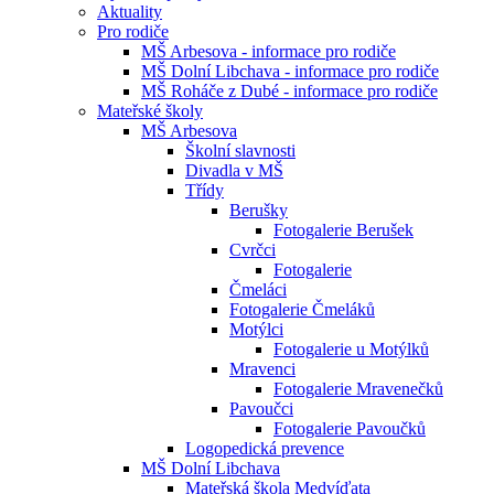
Aktuality
Pro rodiče
MŠ Arbesova - informace pro rodiče
MŠ Dolní Libchava - informace pro rodiče
MŠ Roháče z Dubé - informace pro rodiče
Mateřské školy
MŠ Arbesova
Školní slavnosti
Divadla v MŠ
Třídy
Berušky
Fotogalerie Berušek
Cvrčci
Fotogalerie
Čmeláci
Fotogalerie Čmeláků
Motýlci
Fotogalerie u Motýlků
Mravenci
Fotogalerie Mravenečků
Pavoučci
Fotogalerie Pavoučků
Logopedická prevence
MŠ Dolní Libchava
Mateřská škola Medvíďata