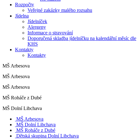
Rozpočty
Veřejné zakázky malého rozsahu
Jídelna
Jídelníček
Alergeny
Informace o stravování
Doporučená skladba jídelníčku na kalendářní měsíc dle
KHS
Kontakty
Kontakty
MŠ Arbesova
MŠ Arbesova
MŠ Arbesova
MŠ Roháče z Dubé
MŠ Dolní Libchava
MŠ Arbesova
MŠ Dolní Libchava
MŠ Roháče z Dubé
Dětská skupina Dolní Libchava