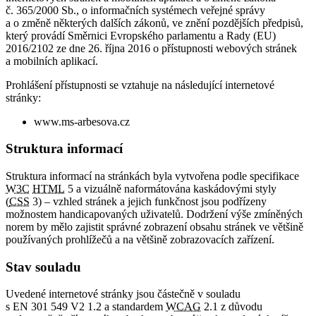
č. 365/2000 Sb., o informačních systémech veřejné správy
a o změně některých dalších zákonů, ve znění pozdějších předpisů,
který provádí Směrnici Evropského parlamentu a Rady (EU)
2016/2102 ze dne 26. října 2016 o přístupnosti webových stránek
a mobilních aplikací.
Prohlášení přístupnosti se vztahuje na následující internetové
stránky:
www.ms-arbesova.cz
Struktura informací
Struktura informací na stránkách byla vytvořena podle specifikace
W3C
HTML
5 a vizuálně naformátována kaskádovými styly
(
CSS
3) – vzhled stránek a jejich funkčnost jsou podřízeny
možnostem handicapovaných uživatelů. Dodržení výše zmíněných
norem by mělo zajistit správné zobrazení obsahu stránek ve většině
používaných prohlížečů a na většině zobrazovacích zařízení.
Stav souladu
Uvedené internetové stránky jsou částečně v souladu
s EN 301 549 V2 1.2 a standardem
WCAG
2.1 z důvodu