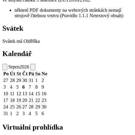
některé PDF dokumenty na webových stránkách nemají
strojově čitelnou vrstvu (Pravidlo 1.1.1 Netextový obsah)
Svátek
Svátek má
Oldřiška
Kalendář
Srpen
2026
Po
Út
St
Čt
Pá
So
Ne
27
28
29
30
31
1
2
3
4
5
6
7
8
9
10
11
12
13
14
15
16
17
18
19
20
21
22
23
24
25
26
27
28
29
30
31
1
2
3
4
5
6
Virtuální prohlídka