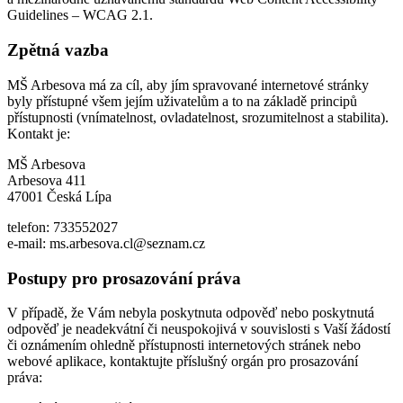
Guidelines – WCAG 2.1.
Zpětná vazba
MŠ Arbesova má za cíl, aby jím spravované internetové stránky
byly přístupné všem jejím uživatelům a to na základě principů
přístupnosti (vnímatelnost, ovladatelnost, srozumitelnost a stabilita).
Kontakt je:
MŠ Arbesova
Arbesova 411
47001 Česká Lípa
telefon: 733552027
e-mail: ms.arbesova.cl@seznam.cz
Postupy pro prosazování práva
V případě, že Vám nebyla poskytnuta odpověď nebo poskytnutá
odpověď je neadekvátní či neuspokojivá v souvislosti s Vaší žádostí
či oznámením ohledně přístupnosti internetových stránek nebo
webové aplikace, kontaktujte příslušný orgán pro prosazování
práva: