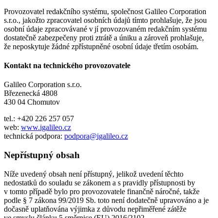
Provozovatel redakčního systému, společnost Galileo Corporation
s.r.o., jakožto zpracovatel osobních údajů tímto prohlašuje, že jsou
osobní údaje zpracovávané v jí provozovaném redakčním systému
dostatečně zabezpečeny proti ztrátě a úniku a zároveň prohlašuje,
že neposkytuje žádné zpřístupněné osobní údaje třetím osobám.
Kontakt na technického provozovatele
Galileo Corporation s.r.o.
Březenecká 4808
430 04 Chomutov
tel.: +420 226 257 057
web:
www.igalileo.cz
technická podpora:
podpora@igalileo.cz
Nepřístupný obsah
Níže uvedený obsah není přístupný, jelikož uvedení těchto
nedostatků do souladu se zákonem a s pravidly přístupnosti by
v tomto případě bylo pro provozovatele finančně náročné, takže
podle § 7 zákona 99/2019 Sb. toto není dodatečně upravováno a je
dočasně uplatňována výjimka z důvodu nepřiměřené zátěže
ve smyslu článku 5 směrnice (EU) 2016/2102.