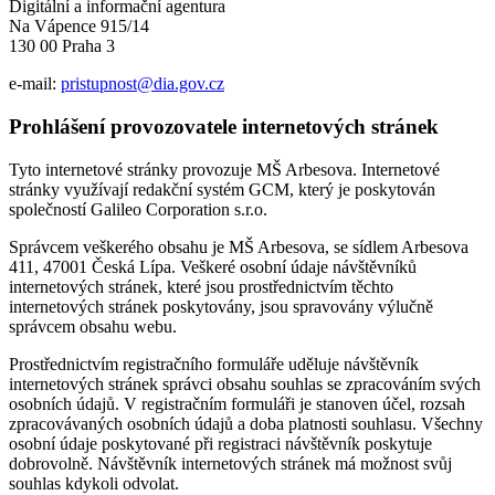
Digitální a informační agentura
Na Vápence 915/14
130 00 Praha 3
e-mail:
pristupnost@dia.gov.cz
Prohlášení provozovatele internetových stránek
Tyto internetové stránky provozuje MŠ Arbesova. Internetové
stránky využívají redakční systém GCM, který je poskytován
společností Galileo Corporation s.r.o.
Správcem veškerého obsahu je MŠ Arbesova, se sídlem Arbesova
411, 47001 Česká Lípa. Veškeré osobní údaje návštěvníků
internetových stránek, které jsou prostřednictvím těchto
internetových stránek poskytovány, jsou spravovány výlučně
správcem obsahu webu.
Prostřednictvím registračního formuláře uděluje návštěvník
internetových stránek správci obsahu souhlas se zpracováním svých
osobních údajů. V registračním formuláři je stanoven účel, rozsah
zpracovávaných osobních údajů a doba platnosti souhlasu. Všechny
osobní údaje poskytované při registraci návštěvník poskytuje
dobrovolně. Návštěvník internetových stránek má možnost svůj
souhlas kdykoli odvolat.