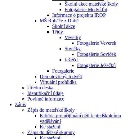
Školní akce mateřské školy
Fotogalerie Medvíďat
Informace o projektu IROP
MŠ Roháče z Dubé
Školní akce
Třídy
Veverky
Fotogalerie Veverek
Sovičky
Fotogalerie Soviček
Ježečci
Fotogalerie Ježečků
Fotogalerie
Den otevřených dvěří
Virtuální prohlídka
Úřední deska
Identifikační údaje
Povinné informace
Zápis
Zápis do mateřské školy
Kritéria pro přijímání dětí k předškolnímu
vzdělávání
Ke stažení
Zápis do dětské skupiny
Ke stažení