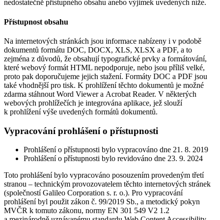
nedostatečně přístupného obsahu anebo výjimek uvedených níže.
Přístupnost obsahu
Na internetových stránkách jsou informace nabízeny i v podobě
dokumentů formátu DOC, DOCX, XLS, XLSX a PDF, a to
zejména z důvodů, že obsahují typografické prvky a formátování,
které webový formát HTML nepodporuje, nebo jsou příliš velké,
proto pak doporučujeme jejich stažení. Formáty DOC a PDF jsou
také vhodnější pro tisk. K prohlížení těchto dokumentů je možné
zdarma stáhnout Word Viewer a Acrobat Reader. V některých
webových prohlížečích je integrována aplikace, jež slouží
k prohlížení výše uvedených formátů dokumentů.
Vypracování prohlášení o přístupnosti
Prohlášení o přístupnosti bylo vypracováno dne 21. 8. 2019
Prohlášení o přístupnosti bylo revidováno dne 23. 9. 2024
Toto prohlášení bylo vypracováno posouzením provedeným třetí
stranou – technickým provozovatelem těchto internetových stránek
(společností Galileo Corporation s. r. o.). Pro vypracování
prohlášení byl použit zákon č. 99/2019 Sb., a metodický pokyn
MVČR k tomuto zákonu, normy EN 301 549 V2 1.2
a mezinárodně uznávanému standardu Web Content Accessibility