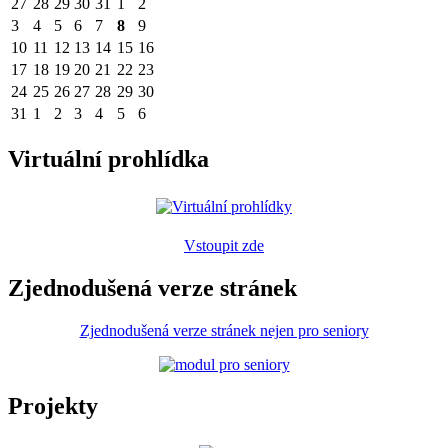
27
28
29
30
31
1
2
3
4
5
6
7
8
9
10
11
12
13
14
15
16
17
18
19
20
21
22
23
24
25
26
27
28
29
30
31
1
2
3
4
5
6
Virtuální prohlídka
Vstoupit zde
Zjednodušená verze stránek
Zjednodušená verze stránek nejen pro seniory
Projekty