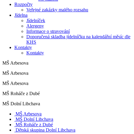
Rozpočty
Veřejné zakázky malého rozsahu
Jídelna
Jídelníček
Alergeny
Informace o stravování
Doporučená skladba jídelníčku na kalendářní měsíc dle
KHS
Kontakty
Kontakty
MŠ Arbesova
MŠ Arbesova
MŠ Arbesova
MŠ Roháče z Dubé
MŠ Dolní Libchava
MŠ Arbesova
MŠ Dolní Libchava
MŠ Roháče z Dubé
Dětská skupina Dolní Libchava