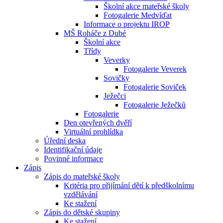
Školní akce mateřské školy
Fotogalerie Medvíďat
Informace o projektu IROP
MŠ Roháče z Dubé
Školní akce
Třídy
Veverky
Fotogalerie Veverek
Sovičky
Fotogalerie Soviček
Ježečci
Fotogalerie Ježečků
Fotogalerie
Den otevřených dvěří
Virtuální prohlídka
Úřední deska
Identifikační údaje
Povinné informace
Zápis
Zápis do mateřské školy
Kritéria pro přijímání dětí k předškolnímu
vzdělávání
Ke stažení
Zápis do dětské skupiny
Ke stažení