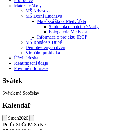
Pro rodiče
Mateřské školy
MŠ Arbesova
MŠ Dolní Libchava
Mateřská škola Medvíďata
Školní akce mateřské školy
Fotogalerie Medvíďat
Informace o projektu IROP
MŠ Roháče z Dubé
Den otevřených dvěří
Virtuální prohlídka
Úřední deska
Identifikační údaje
Povinné informace
Svátek
Svátek má
Soběslav
Kalendář
Srpen
2026
Po
Út
St
Čt
Pá
So
Ne