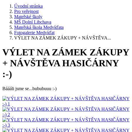
Úvodní stránka
Pro veřejnost
Mateřské školy
MŠ Dolní Libchava
Mateřská škola Medvíďata
Fotogalerie Medvíďat
VÝLET NA ZÁMEK ZÁKUPY + NÁVŠTĚVA...
VÝLET NA ZÁMEK ZÁKUPY
+ NÁVŠTĚVA HASIČÁRNY
:-)
Báááli jsme se...bububuuu :-)