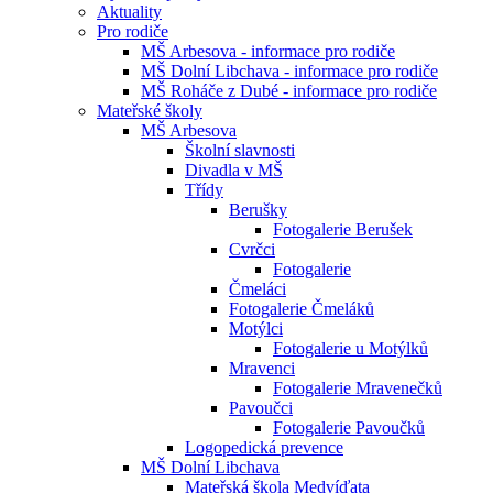
Aktuality
Pro rodiče
MŠ Arbesova - informace pro rodiče
MŠ Dolní Libchava - informace pro rodiče
MŠ Roháče z Dubé - informace pro rodiče
Mateřské školy
MŠ Arbesova
Školní slavnosti
Divadla v MŠ
Třídy
Berušky
Fotogalerie Berušek
Cvrčci
Fotogalerie
Čmeláci
Fotogalerie Čmeláků
Motýlci
Fotogalerie u Motýlků
Mravenci
Fotogalerie Mravenečků
Pavoučci
Fotogalerie Pavoučků
Logopedická prevence
MŠ Dolní Libchava
Mateřská škola Medvíďata